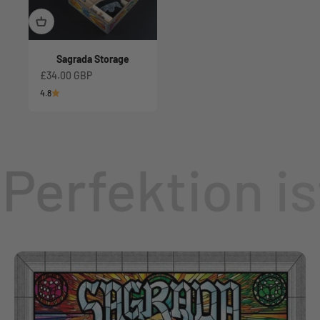
Sagrada Storage
Angebot
£34.00 GBP
4.8
Perfektion is