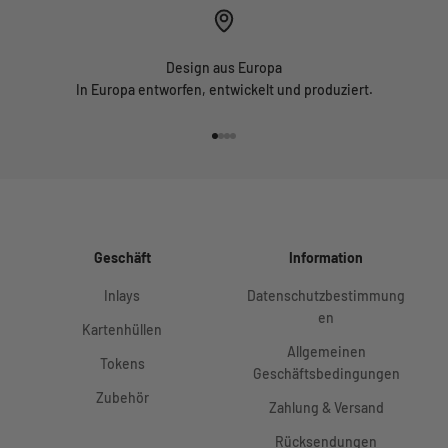
Design aus Europa
In Europa entworfen, entwickelt und produziert.
Gehe zu Element 1
Gehe zu Element 2
Gehe zu Element 3
Gehe zu Element 4
Geschäft
Information
Inlays
Datenschutzbestimmung
en
Kartenhüllen
Allgemeinen
Tokens
Geschäftsbedingungen
Zubehör
Zahlung & Versand
Rücksendungen