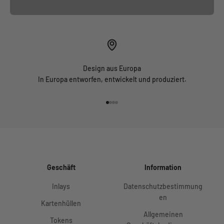
Design aus Europa
In Europa entworfen, entwickelt und produziert.
Gehe zu Element 1
Gehe zu Element 2
Gehe zu Element 3
Gehe zu Element 4
Geschäft
Information
Inlays
Datenschutzbestimmung
en
Kartenhüllen
Allgemeinen
Tokens