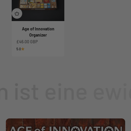
Age of Innovation
Organizer
Angebot
£46.00 GBP
5.0
 ist eine ewi